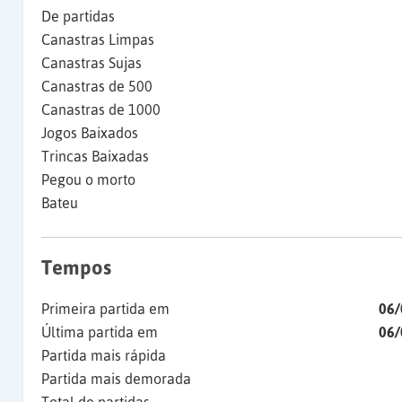
De partidas
Canastras Limpas
Canastras Sujas
Canastras de 500
Canastras de 1000
Jogos Baixados
Trincas Baixadas
Pegou o morto
Bateu
Tempos
Primeira partida em
06/
Última partida em
06/
Partida mais rápida
Partida mais demorada