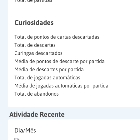
Total de partidas
Curiosidades
Total de pontos de cartas descartadas
Total de descartes
Curingas descartados
Média de pontos de descarte por partida
Média de descartes por partida
Total de jogadas automáticas
Média de jogadas automáticas por partida
Total de abandonos
Atividade Recente
Dia/Mês