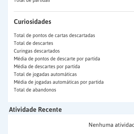
Total de partidas
Curiosidades
Total de pontos de cartas descartadas
Total de descartes
Curingas descartados
Média de pontos de descarte por partida
Média de descartes por partida
Total de jogadas automáticas
Média de jogadas automáticas por partida
Total de abandonos
Atividade Recente
Nenhuma atividad