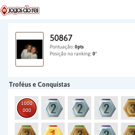
50867
Pontuação:
0pts
Posição no ranking:
0º
Troféus e Conquistas