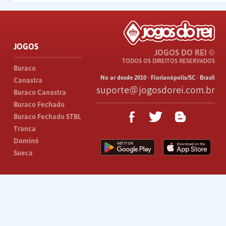
JOGOS
JOGOS DO REI ©
TODOS OS DIREITOS RESERVADOS
Buraco
No ar desde 2010 · Florianópolis/SC · Brasil
Canastra
suporte@jogosdorei.com.br
Buraco Canastra
Buraco Fechado
Buraco Fechado STBL
Tranca
Dominó
Sueca