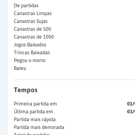
De partidas
Canastras Limpas
Canastras Sujas
Canastras de 500
Canastras de 1000
Jogos Baixados
Trincas Baixadas
Pegou o morto
Bateu
Tempos
Primeira partida em
01/
Última partida em
03/
Partida mais rápida
Partida mais demorada