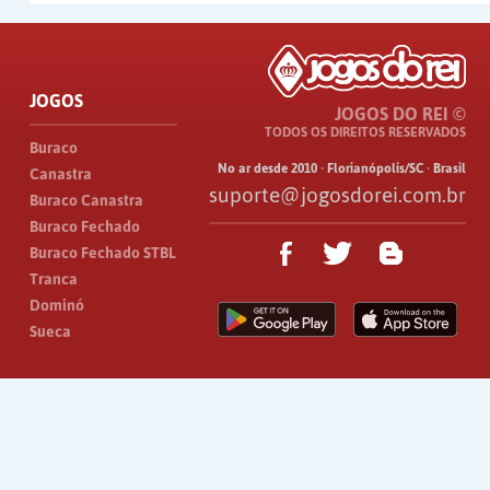
JOGOS
JOGOS DO REI ©
TODOS OS DIREITOS RESERVADOS
Buraco
No ar desde 2010 · Florianópolis/SC · Brasil
Canastra
suporte@jogosdorei.com.br
Buraco Canastra
Buraco Fechado
Buraco Fechado STBL
Tranca
Dominó
Sueca