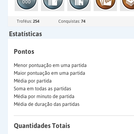
Troféus:
254
Conquistas:
74
Estatísticas
Pontos
Menor pontuação em uma partida
Maior pontuação em uma partida
Média por partida
Soma em todas as partidas
Média por minuto de partida
Média de duração das partidas
Quantidades Totais