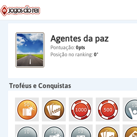
Agentes da paz
Pontuação:
0pts
Posição no ranking:
0º
Troféus e Conquistas