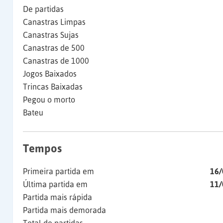
De partidas
Canastras Limpas
Canastras Sujas
Canastras de 500
Canastras de 1000
Jogos Baixados
Trincas Baixadas
Pegou o morto
Bateu
Tempos
Primeira partida em
16/
Última partida em
11/
Partida mais rápida
Partida mais demorada