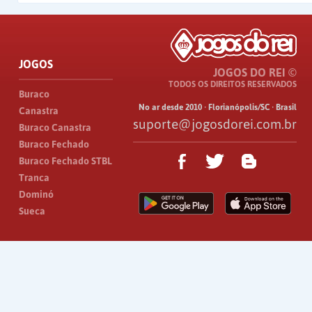
JOGOS
JOGOS DO REI ©
TODOS OS DIREITOS RESERVADOS
Buraco
No ar desde 2010 · Florianópolis/SC · Brasil
Canastra
suporte@jogosdorei.com.br
Buraco Canastra
Buraco Fechado
Buraco Fechado STBL
Tranca
Dominó
Sueca