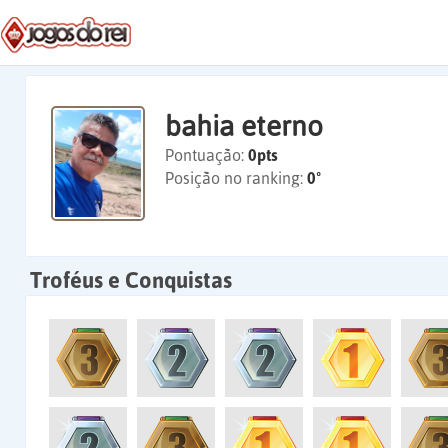
bahia eterno
Pontuação:
0pts
Posição no ranking:
0º
Troféus e Conquistas