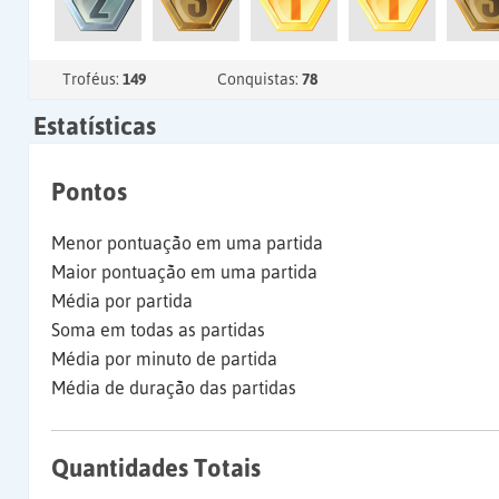
Troféus:
149
Conquistas:
78
Estatísticas
Pontos
Menor pontuação em uma partida
Maior pontuação em uma partida
Média por partida
Soma em todas as partidas
Média por minuto de partida
Média de duração das partidas
Quantidades Totais