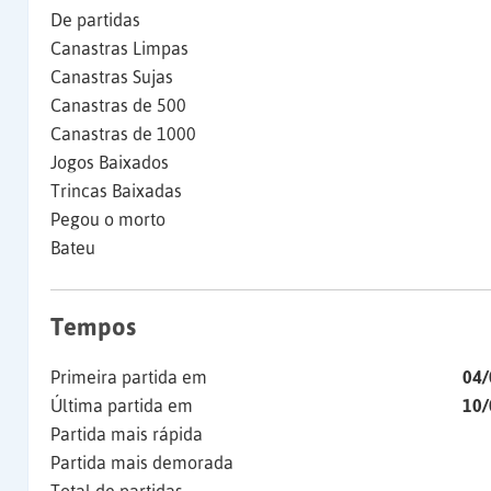
De partidas
Canastras Limpas
Canastras Sujas
Canastras de 500
Canastras de 1000
Jogos Baixados
Trincas Baixadas
Pegou o morto
Bateu
Tempos
Primeira partida em
04/
Última partida em
10/
Partida mais rápida
Partida mais demorada