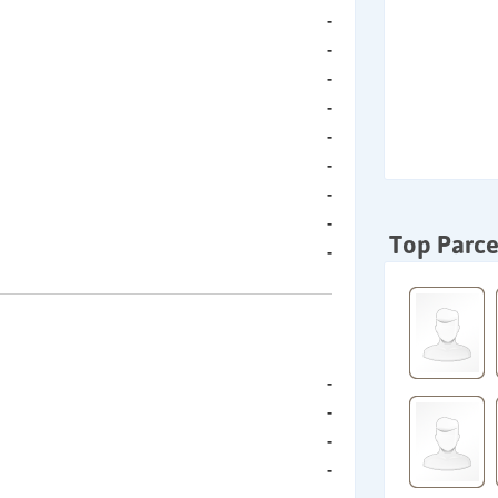
-
-
-
-
-
-
-
-
Top Parce
-
-
-
-
-