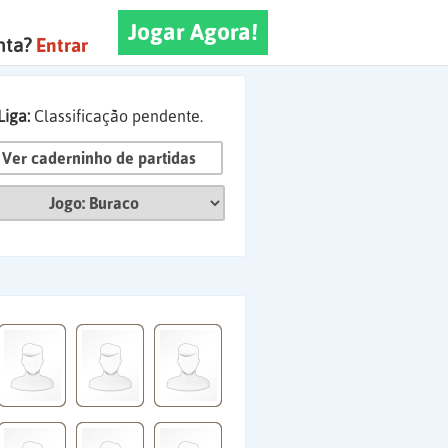
Jogar Agora!
nta?
Entrar
Liga:
Classificação pendente.
Ver caderninho de partidas