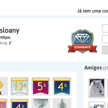
Já tem uma co
isloany
390pts
king:
3º
Amigos
(2