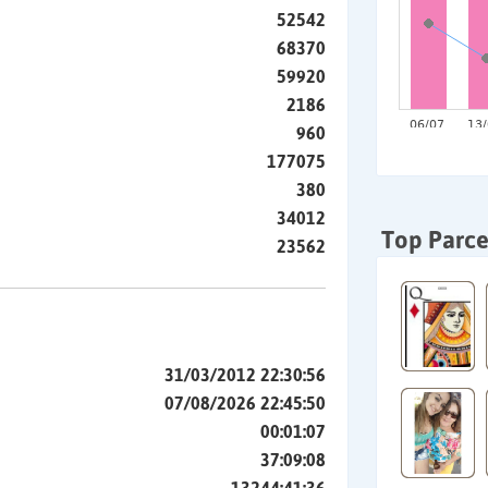
52542
68370
59920
2186
960
177075
380
34012
Top Parce
23562
31/03/2012 22:30:56
07/08/2026 22:45:50
00:01:07
37:09:08