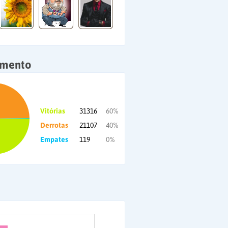
amento
Vitórias
31316
60%
Derrotas
21107
40%
Empates
119
0%