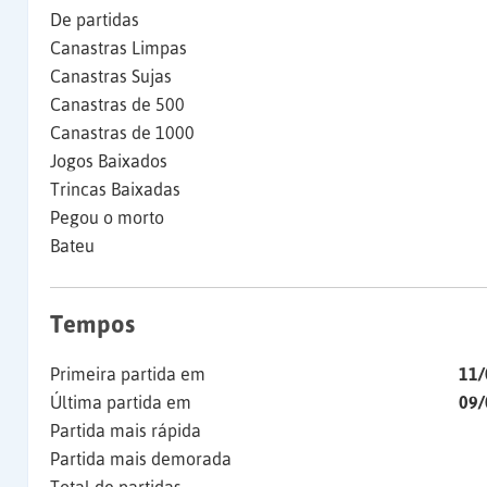
De partidas
Canastras Limpas
Canastras Sujas
Canastras de 500
Canastras de 1000
Jogos Baixados
Trincas Baixadas
Pegou o morto
Bateu
Tempos
Primeira partida em
11/
Última partida em
09/
Partida mais rápida
Partida mais demorada