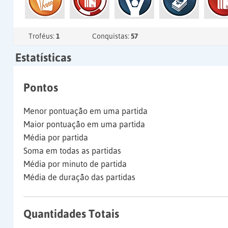
Troféus:
1
Conquistas:
57
Estatísticas
Pontos
Menor pontuação em uma partida
Maior pontuação em uma partida
Média por partida
Soma em todas as partidas
Média por minuto de partida
Média de duração das partidas
Quantidades Totais