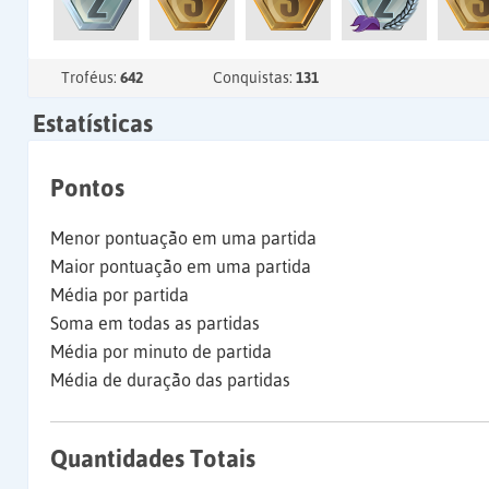
Troféus:
642
Conquistas:
131
Estatísticas
Pontos
Menor pontuação em uma partida
Maior pontuação em uma partida
Média por partida
Soma em todas as partidas
Média por minuto de partida
Média de duração das partidas
Quantidades Totais