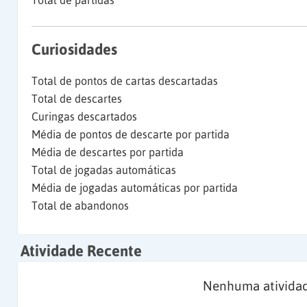
Total de partidas
Curiosidades
Total de pontos de cartas descartadas
Total de descartes
Curingas descartados
Média de pontos de descarte por partida
Média de descartes por partida
Total de jogadas automáticas
Média de jogadas automáticas por partida
Total de abandonos
Atividade Recente
Nenhuma atividad