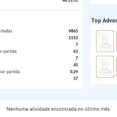
48:53:51
Top Adver
artadas
9865
1153
7
r partida
63
7
45
por partida
0,29
57
Nenhuma atividade encontrada no último mês.