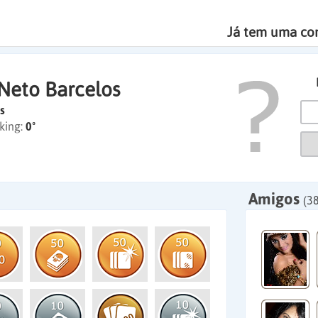
Já tem uma co
Neto Barcelos
s
king:
0º
Amigos
(3