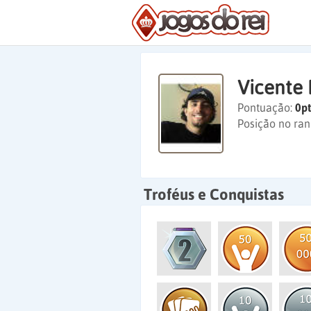
Vicente 
Pontuação:
0pt
Posição no ran
Troféus e Conquistas