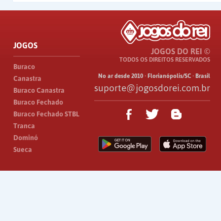
JOGOS
JOGOS DO REI ©
TODOS OS DIREITOS RESERVADOS
Buraco
No ar desde 2010 · Florianópolis/SC · Brasil
Canastra
suporte@jogosdorei.com.br
Buraco Canastra
Buraco Fechado
Buraco Fechado STBL
Tranca
Dominó
Sueca