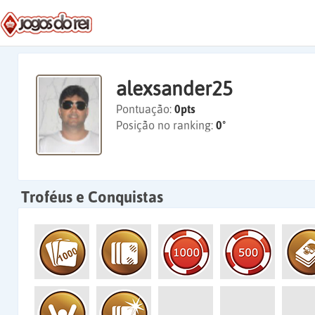
alexsander25
Pontuação:
0pts
Posição no ranking:
0º
Troféus e Conquistas