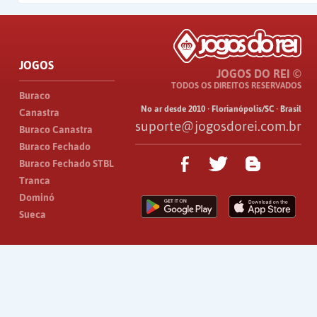
JOGOS
JOGOS DO REI ©
TODOS OS DIREITOS RESERVADOS
Buraco
No ar desde 2010 · Florianópolis/SC · Brasil
Canastra
suporte@jogosdorei.com.br
Buraco Canastra
Buraco Fechado
Buraco Fechado STBL
Tranca
Dominó
Sueca