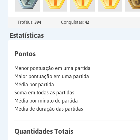
Troféus:
394
Conquistas:
42
Estatísticas
Pontos
Menor pontuação em uma partida
Maior pontuação em uma partida
Média por partida
Soma em todas as partidas
Média por minuto de partida
Média de duração das partidas
Quantidades Totais