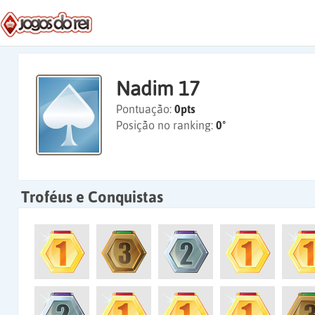
Nadim 17
Pontuação:
0pts
Posição no ranking:
0º
Troféus e Conquistas