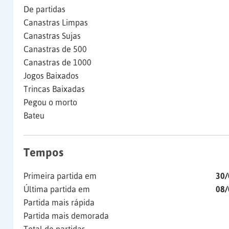
De partidas
Canastras Limpas
Canastras Sujas
Canastras de 500
Canastras de 1000
Jogos Baixados
Trincas Baixadas
Pegou o morto
Bateu
Tempos
Primeira partida em
30/
Última partida em
08/
Partida mais rápida
Partida mais demorada