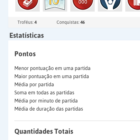
Troféus:
4
Conquistas:
46
Estatísticas
Pontos
Menor pontuação em uma partida
Maior pontuação em uma partida
Média por partida
Soma em todas as partidas
Média por minuto de partida
Média de duração das partidas
Quantidades Totais