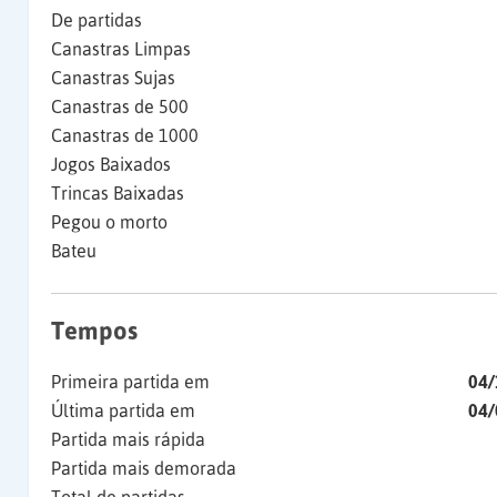
De partidas
Canastras Limpas
Canastras Sujas
Canastras de 500
Canastras de 1000
Jogos Baixados
Trincas Baixadas
Pegou o morto
Bateu
Tempos
Primeira partida em
04/
Última partida em
04/
Partida mais rápida
Partida mais demorada