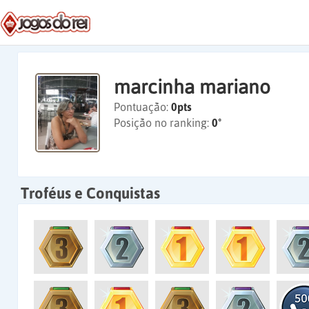
marcinha mariano
Pontuação:
0pts
Posição no ranking:
0º
Troféus e Conquistas