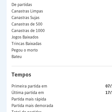
De partidas
Canastras Limpas
Canastras Sujas
Canastras de 500
Canastras de 1000
Jogos Baixados
Trincas Baixadas
Pegou o morto
Bateu
Tempos
Primeira partida em
07/
Última partida em
17/
Partida mais rápida
Partida mais demorada