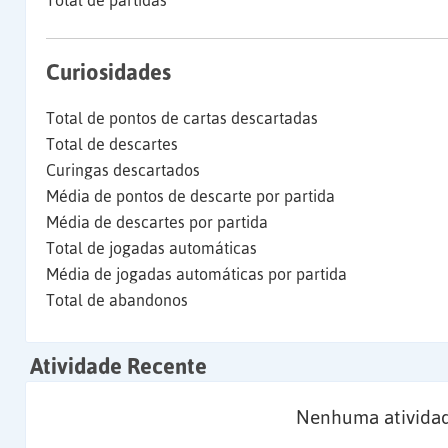
Total de partidas
Curiosidades
Total de pontos de cartas descartadas
Total de descartes
Curingas descartados
Média de pontos de descarte por partida
Média de descartes por partida
Total de jogadas automáticas
Média de jogadas automáticas por partida
Total de abandonos
Atividade Recente
Nenhuma atividad