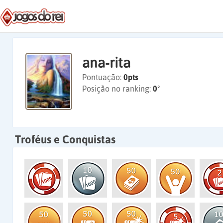
ana-rita
Pontuação:
0pts
Posição no ranking:
0º
Troféus e Conquistas