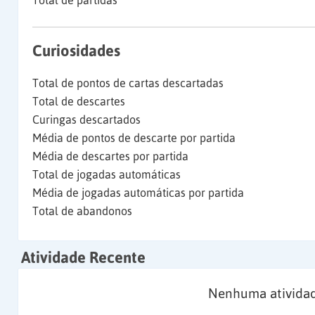
Total de partidas
Curiosidades
Total de pontos de cartas descartadas
Total de descartes
Curingas descartados
Média de pontos de descarte por partida
Média de descartes por partida
Total de jogadas automáticas
Média de jogadas automáticas por partida
Total de abandonos
Atividade Recente
Nenhuma atividad