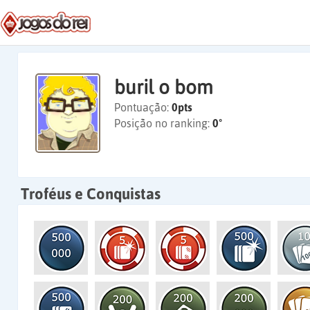
buril o bom
Pontuação:
0pts
Posição no ranking:
0º
Troféus e Conquistas