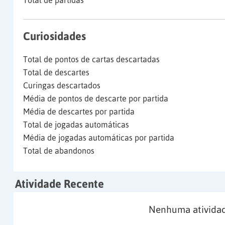
Total de partidas
Curiosidades
Total de pontos de cartas descartadas
Total de descartes
Curingas descartados
Média de pontos de descarte por partida
Média de descartes por partida
Total de jogadas automáticas
Média de jogadas automáticas por partida
Total de abandonos
Atividade Recente
Nenhuma atividad