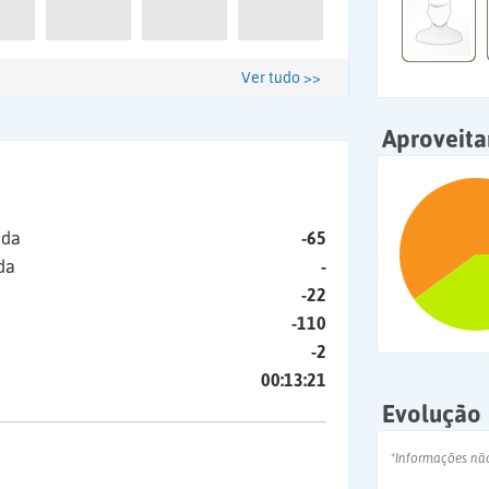
Ver tudo >>
Aproveit
ida
-65
da
-
-22
-110
-2
00:13:21
Evolução
*Informações nã