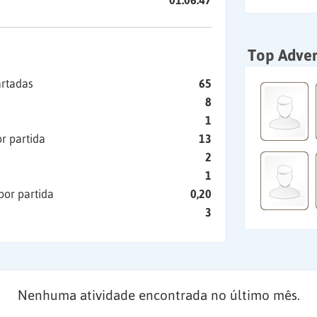
01:06:47
Top Adver
artadas
65
8
1
r partida
13
2
1
por partida
0,20
3
Nenhuma atividade encontrada no último mês.