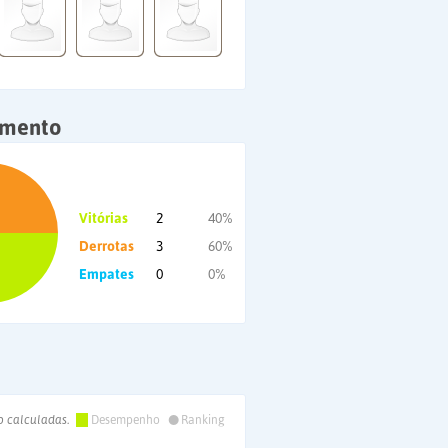
amento
Vitórias
2
40%
Derrotas
3
60%
Empates
0
0%
•
o calculadas.
Desempenho
Ranking