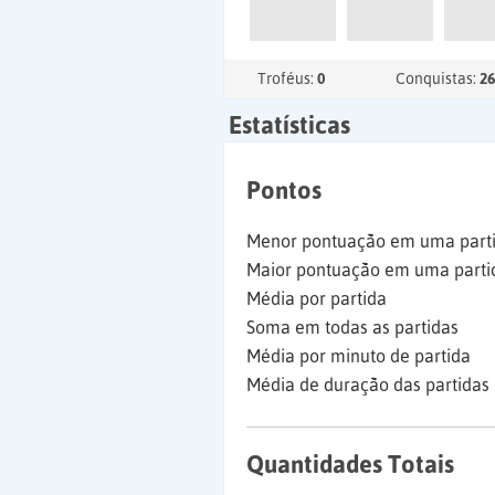
Troféus:
0
Conquistas:
26
Estatísticas
Pontos
Menor pontuação em uma part
Maior pontuação em uma parti
Média por partida
Soma em todas as partidas
Média por minuto de partida
Média de duração das partidas
Quantidades Totais