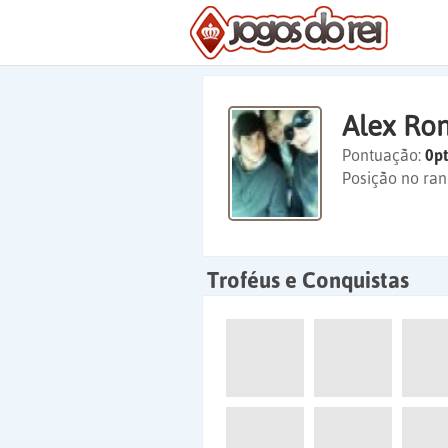
Alex Ron
Pontuação:
0pt
Posição no ran
Troféus e Conquistas