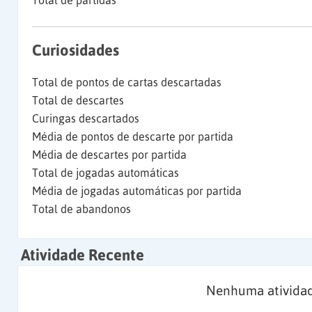
Total de partidas
Curiosidades
Total de pontos de cartas descartadas
Total de descartes
Curingas descartados
Média de pontos de descarte por partida
Média de descartes por partida
Total de jogadas automáticas
Média de jogadas automáticas por partida
Total de abandonos
Atividade Recente
Nenhuma atividad