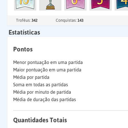
Troféus:
342
Conquistas:
143
Estatísticas
Pontos
Menor pontuação em uma partida
Maior pontuação em uma partida
Média por partida
Soma em todas as partidas
Média por minuto de partida
Média de duração das partidas
Quantidades Totais