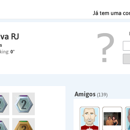
Já tem uma co
iva RJ
s
king:
0º
Amigos
(139)