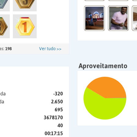
as:
198
Ver tudo >>
Aproveitamento
ida
-320
da
2.650
695
3678170
40
00:17:15