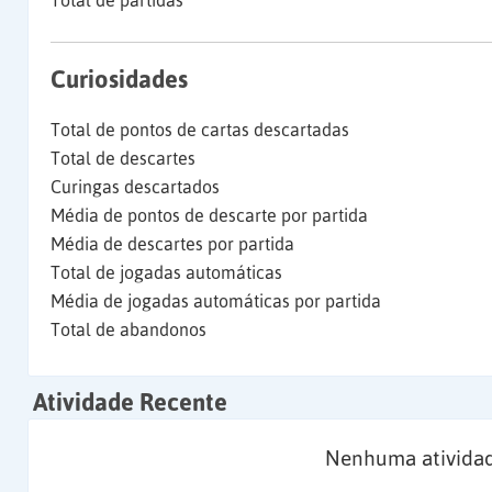
Total de partidas
Curiosidades
Total de pontos de cartas descartadas
Total de descartes
Curingas descartados
Média de pontos de descarte por partida
Média de descartes por partida
Total de jogadas automáticas
Média de jogadas automáticas por partida
Total de abandonos
Atividade Recente
Nenhuma atividad