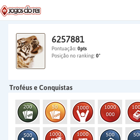
6257881
Pontuação:
0pts
Posição no ranking:
0º
Troféus e Conquistas