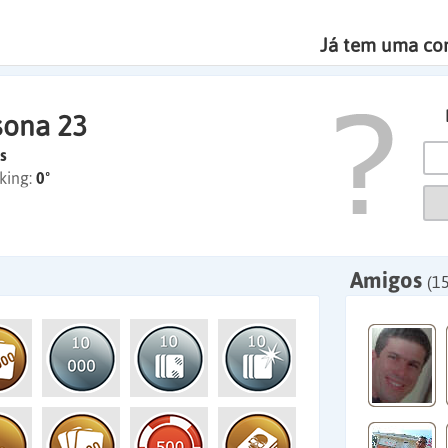
Já tem uma co
sona 23
s
king:
0º
Amigos
(15