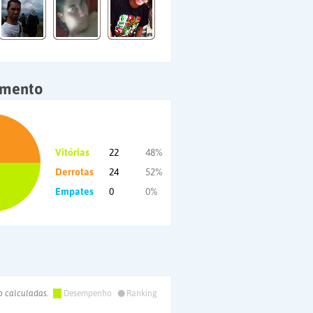
amento
Vitórias
22
48%
Derrotas
24
52%
Empates
0
0%
•
o calculadas.
Desempenho
Ranking