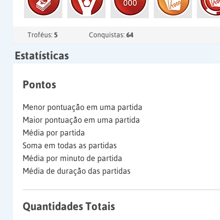
Troféus:
5
Conquistas:
64
Estatísticas
Pontos
Menor pontuação em uma partida
Maior pontuação em uma partida
Média por partida
Soma em todas as partidas
Média por minuto de partida
Média de duração das partidas
Quantidades Totais