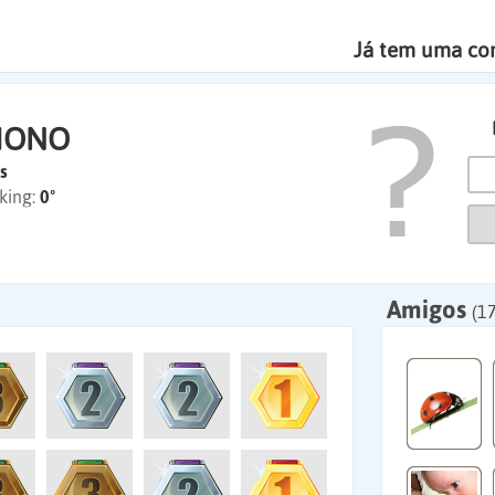
Já tem uma co
MONO
s
king:
0º
Amigos
(1