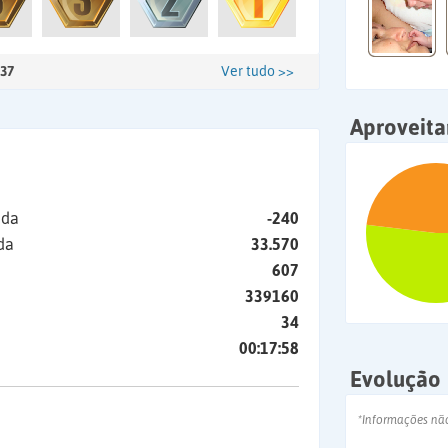
37
Ver tudo >>
Aproveit
ida
-240
da
33.570
607
339160
34
00:17:58
Evolução
*Informações nã