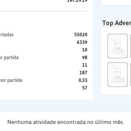
167:29:19
Top Adver
artadas
55020
6339
10
r partida
98
11
187
por partida
0,33
57
Nenhuma atividade encontrada no último mês.