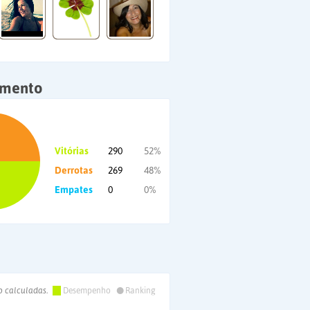
amento
Vitórias
290
52%
Derrotas
269
48%
Empates
0
0%
•
o calculadas.
Desempenho
Ranking