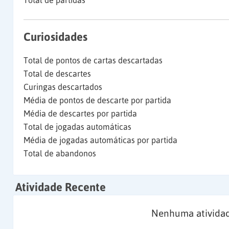
Total de partidas
Curiosidades
Total de pontos de cartas descartadas
Total de descartes
Curingas descartados
Média de pontos de descarte por partida
Média de descartes por partida
Total de jogadas automáticas
Média de jogadas automáticas por partida
Total de abandonos
Atividade Recente
Nenhuma atividad