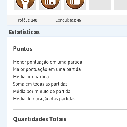
Troféus:
248
Conquistas:
46
Estatísticas
Pontos
Menor pontuação em uma partida
Maior pontuação em uma partida
Média por partida
Soma em todas as partidas
Média por minuto de partida
Média de duração das partidas
Quantidades Totais