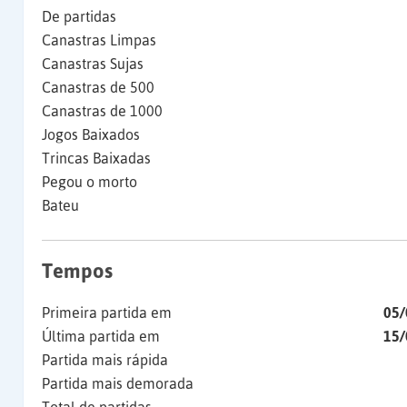
De partidas
Canastras Limpas
Canastras Sujas
Canastras de 500
Canastras de 1000
Jogos Baixados
Trincas Baixadas
Pegou o morto
Bateu
Tempos
Primeira partida em
05/
Última partida em
15/
Partida mais rápida
Partida mais demorada