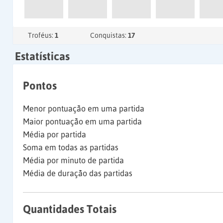
Troféus:
1
Conquistas:
17
Estatísticas
Pontos
Menor pontuação em uma partida
Maior pontuação em uma partida
Média por partida
Soma em todas as partidas
Média por minuto de partida
Média de duração das partidas
Quantidades Totais