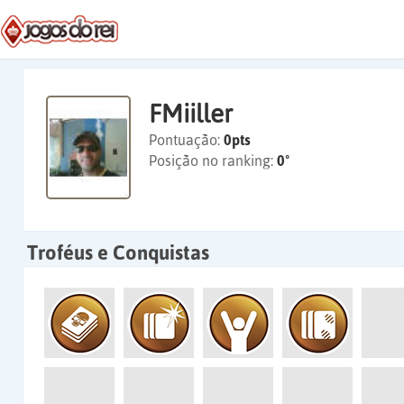
FMiiller
Pontuação:
0pts
Posição no ranking:
0º
Troféus e Conquistas