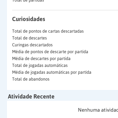
Total de partidas
Curiosidades
Total de pontos de cartas descartadas
Total de descartes
Curingas descartados
Média de pontos de descarte por partida
Média de descartes por partida
Total de jogadas automáticas
Média de jogadas automáticas por partida
Total de abandonos
Atividade Recente
Nenhuma atividad