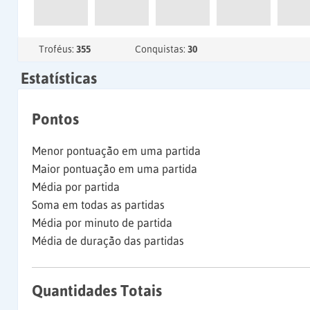
Troféus:
355
Conquistas:
30
Estatísticas
Pontos
Menor pontuação em uma partida
Maior pontuação em uma partida
Média por partida
Soma em todas as partidas
Média por minuto de partida
Média de duração das partidas
Quantidades Totais