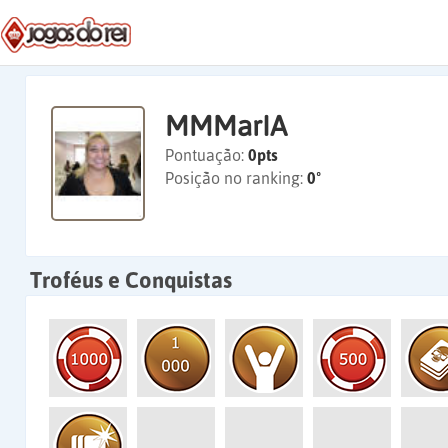
MMMarIA
Pontuação:
0pts
Posição no ranking:
0º
Troféus e Conquistas