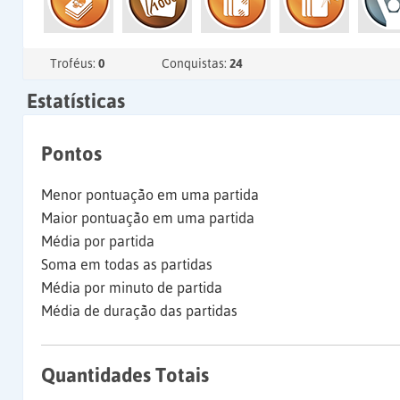
Troféus:
0
Conquistas:
24
Estatísticas
Pontos
Menor pontuação em uma partida
Maior pontuação em uma partida
Média por partida
Soma em todas as partidas
Média por minuto de partida
Média de duração das partidas
Quantidades Totais