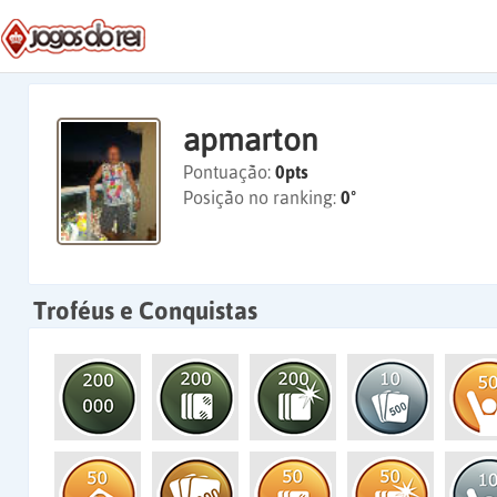
apmarton
Pontuação:
0pts
Posição no ranking:
0º
Troféus e Conquistas