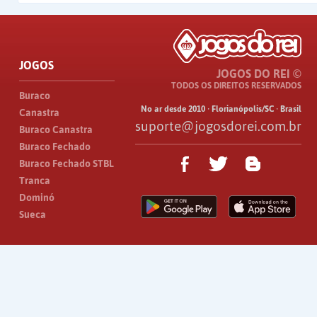
JOGOS
JOGOS DO REI ©
TODOS OS DIREITOS RESERVADOS
Buraco
No ar desde 2010 · Florianópolis/SC · Brasil
Canastra
suporte@jogosdorei.com.br
Buraco Canastra
Buraco Fechado
Buraco Fechado STBL
Tranca
Dominó
Sueca