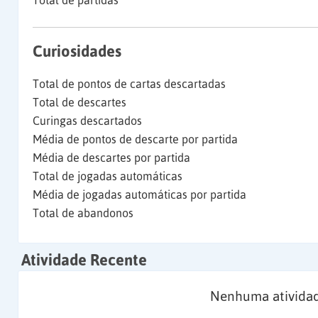
Total de partidas
Curiosidades
Total de pontos de cartas descartadas
Total de descartes
Curingas descartados
Média de pontos de descarte por partida
Média de descartes por partida
Total de jogadas automáticas
Média de jogadas automáticas por partida
Total de abandonos
Atividade Recente
Nenhuma atividad