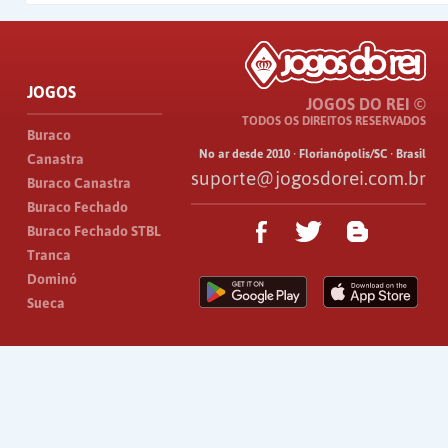
JOGOS
JOGOS DO REI ©
TODOS OS DIREITOS RESERVADOS
Buraco
No ar desde 2010 · Florianópolis/SC · Brasil
Canastra
suporte@jogosdorei.com.br
Buraco Canastra
Buraco Fechado
Buraco Fechado STBL
Tranca
Dominó
Sueca