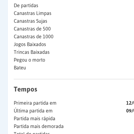
De partidas
Canastras Limpas
Canastras Sujas
Canastras de 500
Canastras de 1000
Jogos Baixados
Trincas Baixadas
Pegou o morto
Bateu
Tempos
Primeira partida em
12/
Última partida em
09/
Partida mais rápida
Partida mais demorada