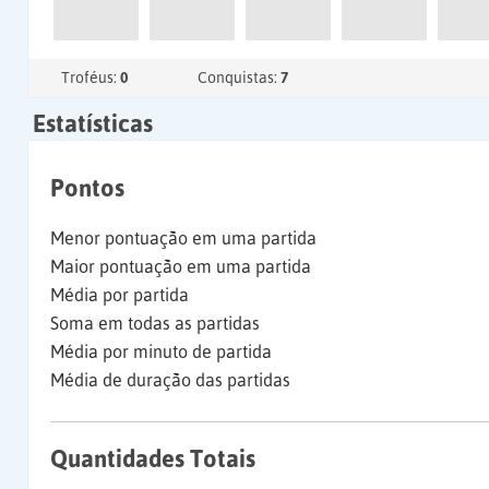
Troféus:
0
Conquistas:
7
Estatísticas
Pontos
Menor pontuação em uma partida
Maior pontuação em uma partida
Média por partida
Soma em todas as partidas
Média por minuto de partida
Média de duração das partidas
Quantidades Totais