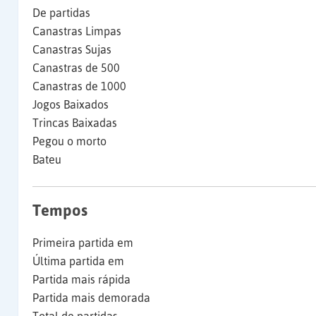
De partidas
Canastras Limpas
Canastras Sujas
Canastras de 500
Canastras de 1000
Jogos Baixados
Trincas Baixadas
Pegou o morto
Bateu
Tempos
Primeira partida em
Última partida em
Partida mais rápida
Partida mais demorada