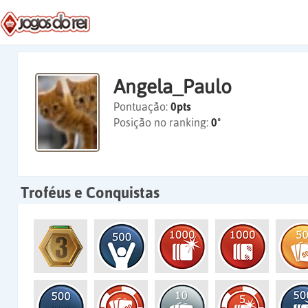
Angela_Paulo
Pontuação:
0pts
Posição no ranking:
0º
Troféus e Conquistas