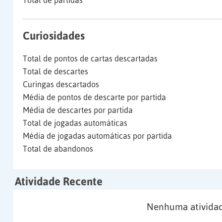
Total de partidas
Curiosidades
Total de pontos de cartas descartadas
Total de descartes
Curingas descartados
Média de pontos de descarte por partida
Média de descartes por partida
Total de jogadas automáticas
Média de jogadas automáticas por partida
Total de abandonos
Atividade Recente
Nenhuma atividad