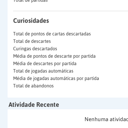
Total de partidas
Curiosidades
Total de pontos de cartas descartadas
Total de descartes
Curingas descartados
Média de pontos de descarte por partida
Média de descartes por partida
Total de jogadas automáticas
Média de jogadas automáticas por partida
Total de abandonos
Atividade Recente
Nenhuma atividad