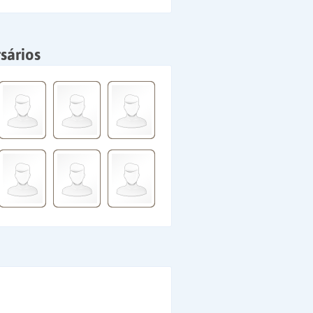
sários