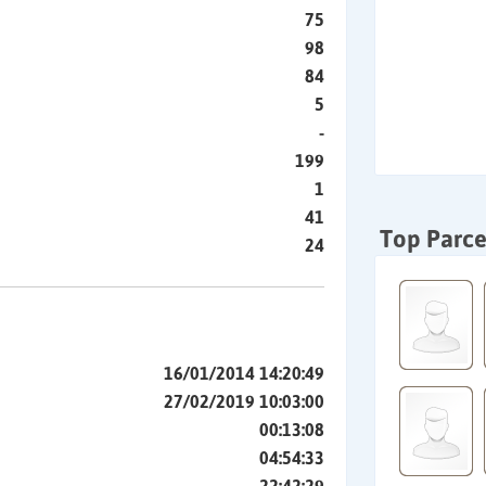
75
98
84
5
-
199
1
41
Top Parce
24
16/01/2014 14:20:49
27/02/2019 10:03:00
00:13:08
04:54:33