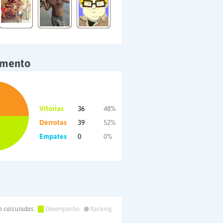
amento
Vitórias
36
48%
Derrotas
39
52%
Empates
0
0%
•
o calculadas.
Desempenho
Ranking