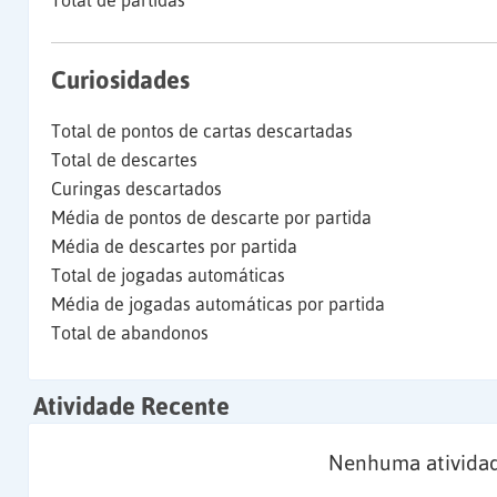
Total de partidas
Curiosidades
Total de pontos de cartas descartadas
Total de descartes
Curingas descartados
Média de pontos de descarte por partida
Média de descartes por partida
Total de jogadas automáticas
Média de jogadas automáticas por partida
Total de abandonos
Atividade Recente
Nenhuma atividad