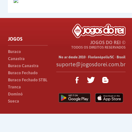
JOGOS
JOGOS DO REI ©
TODOS OS DIREITOS RESERVADOS
Buraco
No ar desde 2010 · Florianópolis/SC · Brasil
Canastra
suporte@jogosdorei.com.br
Buraco Canastra
Buraco Fechado
Buraco Fechado STBL
Tranca
Dominó
Sueca