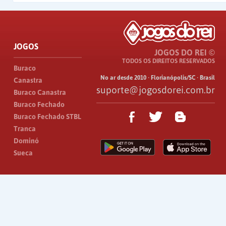
JOGOS
JOGOS DO REI ©
TODOS OS DIREITOS RESERVADOS
Buraco
No ar desde 2010 · Florianópolis/SC · Brasil
Canastra
suporte@jogosdorei.com.br
Buraco Canastra
Buraco Fechado
Buraco Fechado STBL
Tranca
Dominó
Sueca