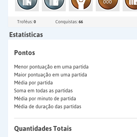
Troféus:
0
Conquistas:
66
Estatísticas
Pontos
Menor pontuação em uma partida
Maior pontuação em uma partida
Média por partida
Soma em todas as partidas
Média por minuto de partida
Média de duração das partidas
Quantidades Totais