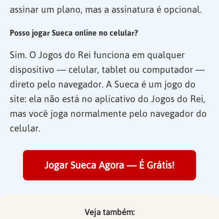
assinar um plano, mas a assinatura é opcional.
Posso jogar Sueca online no celular?
Sim. O Jogos do Rei funciona em qualquer
dispositivo — celular, tablet ou computador —
direto pelo navegador. A Sueca é um jogo do
site: ela não está no aplicativo do Jogos do Rei,
mas você joga normalmente pelo navegador do
celular.
Jogar Sueca Agora — É Grátis!
Veja também: