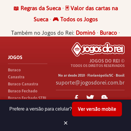
📖 Regras da Sueca
·
🃏 Valor das cartas na
Sueca
·
🎮 Todos os Jogos
Também no Jogos do Rei:
Dominó
·
Buraco
·
Truco
·
Canastra
·
Tranca
JOGOS
JOGOS DO REI ©
TODOS OS DIREITOS RESERVADOS
Buraco
No ar desde 2010 · Florianópolis/SC · Brasil
Canastra
suporte@jogosdorei.com.br
Buraco Canastra
Buraco Fechado
Buraco Fechado STBL
Tranca
Prefere a versão para celular?
Ver versão mobile
Dominó
Sueca
×