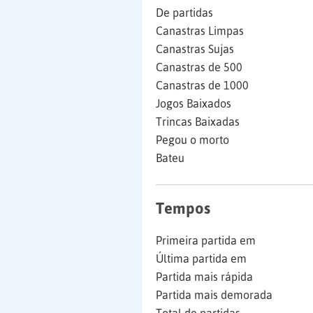
De partidas
Canastras Limpas
Canastras Sujas
Canastras de 500
Canastras de 1000
Jogos Baixados
Trincas Baixadas
Pegou o morto
Bateu
Tempos
Primeira partida em
Última partida em
Partida mais rápida
Partida mais demorada