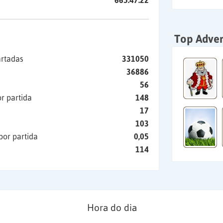
665:47:22
Top Adver
artadas
331050
36886
56
r partida
148
17
103
por partida
0,05
114
Hora do dia