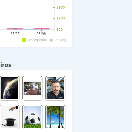
•
Desempenho
Ranking
iros