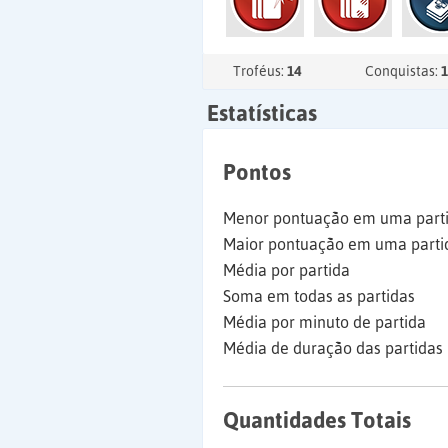
Troféus:
14
Conquistas:
1
Estatísticas
Pontos
Menor pontuação em uma part
Maior pontuação em uma parti
Média por partida
Soma em todas as partidas
Média por minuto de partida
Média de duração das partidas
Quantidades Totais