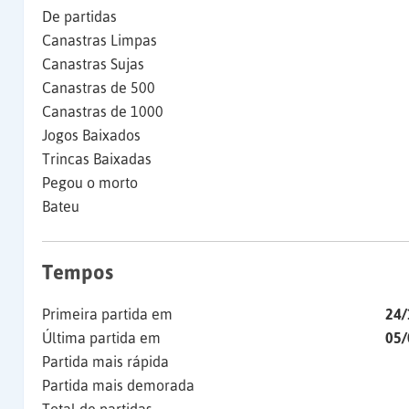
De partidas
Canastras Limpas
Canastras Sujas
Canastras de 500
Canastras de 1000
Jogos Baixados
Trincas Baixadas
Pegou o morto
Bateu
Tempos
Primeira partida em
24/
Última partida em
05/
Partida mais rápida
Partida mais demorada