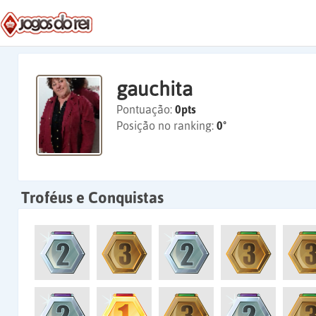
gauchita
Pontuação:
0pts
Posição no ranking:
0º
Troféus e Conquistas