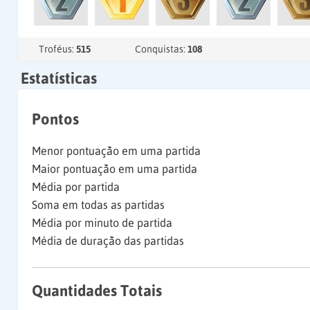
Troféus:
515
Conquistas:
108
Estatísticas
Pontos
Menor pontuação em uma partida
Maior pontuação em uma partida
Média por partida
Soma em todas as partidas
Média por minuto de partida
Média de duração das partidas
Quantidades Totais