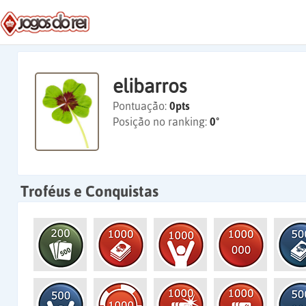
elibarros
Pontuação:
0pts
Posição no ranking:
0º
Troféus e Conquistas