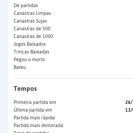
De partidas
Canastras Limpas
Canastras Sujas
Canastras de 500
Canastras de 1000
Jogos Baixados
Trincas Baixadas
Pegou o morto
Bateu
Tempos
Primeira partida em
26/
Última partida em
13/
Partida mais rápida
Partida mais demorada