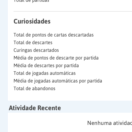
Total de partidas
Curiosidades
Total de pontos de cartas descartadas
Total de descartes
Curingas descartados
Média de pontos de descarte por partida
Média de descartes por partida
Total de jogadas automáticas
Média de jogadas automáticas por partida
Total de abandonos
Atividade Recente
Nenhuma atividad