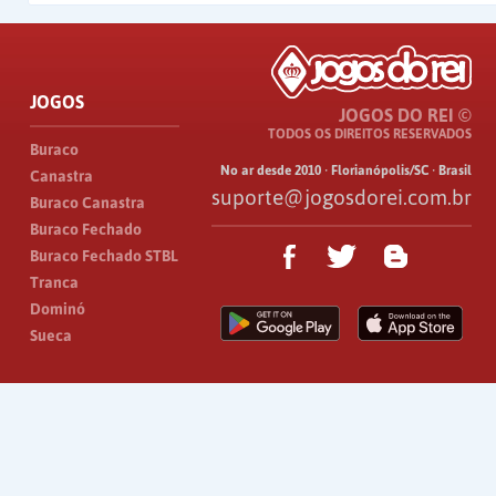
JOGOS
JOGOS DO REI ©
TODOS OS DIREITOS RESERVADOS
Buraco
No ar desde 2010 · Florianópolis/SC · Brasil
Canastra
suporte@jogosdorei.com.br
Buraco Canastra
Buraco Fechado
Buraco Fechado STBL
Tranca
Dominó
Sueca