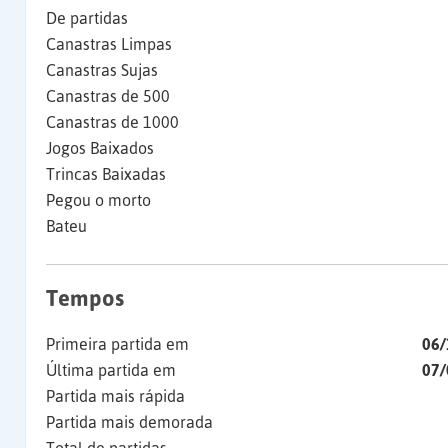
De partidas
Canastras Limpas
Canastras Sujas
Canastras de 500
Canastras de 1000
Jogos Baixados
Trincas Baixadas
Pegou o morto
Bateu
Tempos
Primeira partida em
06/
Última partida em
07/
Partida mais rápida
Partida mais demorada