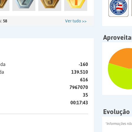
s:
58
Ver tudo >>
Aproveit
ida
-160
da
139.510
616
7967070
35
00:17:43
Evolução
*Informações nã