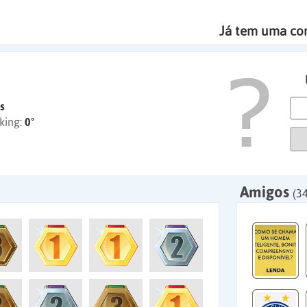
Já tem uma co
s
king:
0º
Amigos
(34