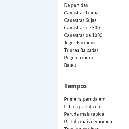
De partidas
Canastras Limpas
Canastras Sujas
Canastras de 500
Canastras de 1000
Jogos Baixados
Trincas Baixadas
Pegou o morto
Bateu
Tempos
Primeira partida em
Última partida em
Partida mais rápida
Partida mais demorada