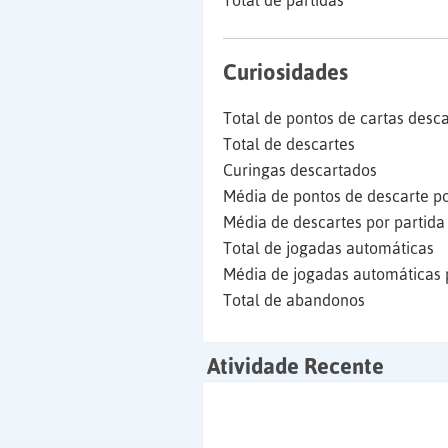
Total de partidas
Curiosidades
Total de pontos de cartas desc
Total de descartes
Curingas descartados
Média de pontos de descarte po
Média de descartes por partida
Total de jogadas automáticas
Média de jogadas automáticas 
Total de abandonos
Atividade Recente