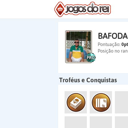
BAFOD
Pontuação:
0pt
Posição no ran
Troféus e Conquistas