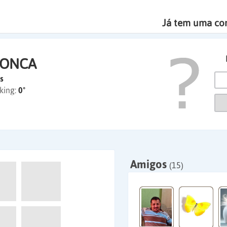
Já tem uma co
AONCA
s
king:
0º
Amigos
(15)