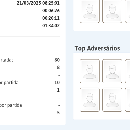
21/03/2025 08:25:01
00:06:26
00:20:11
01:34:02
Top Adversários
artadas
60
8
-
r partida
10
1
-
por partida
-
5