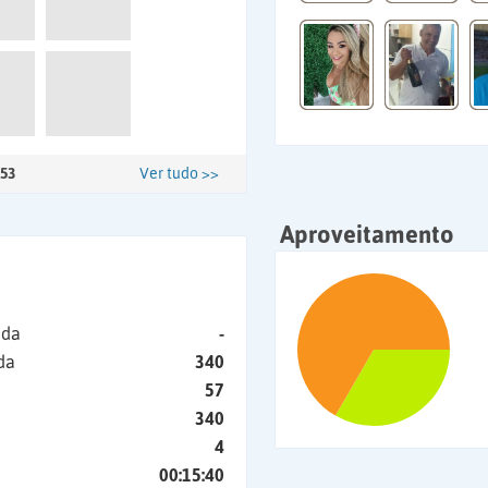
53
Ver tudo >>
Aproveitamento
ida
-
da
340
57
340
4
00:15:40