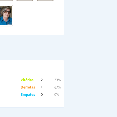
Vitórias
2
33%
Derrotas
4
67%
Empates
0
0%