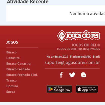
Atividade Recente
Nenhuma atividad
JOGOS
JOGOS DO REI ©
TODOS OS DIREITOS RESERVADOS
Buraco
No ar desde 2010 · Florianópolis/SC · Brasil
Canastra
suporte@jogosdorei.com.br
Buraco Canastra
Buraco Fechado
Buraco Fechado STBL
Tranca
Dominó
Sueca