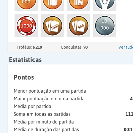
Troféus:
6.210
Conquistas:
90
Ver tud
Estatísticas
Pontos
Menor pontuação em uma partida
Maior pontuação em uma partida
4
Média por partida
Soma em todas as partidas
11
Média por minuto de partida
Média de duração das partidas
00:1